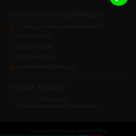
КОНТАКТНАЯ ИНФОРМАЦИЯ
г. Киев, ул. Уинстона Черчилля, 42-E
(050) 210-25-10
(063) 233-32-36
(097) 346-85-35
avtobamper@gmail.com
ГРАФИК РАБОТЫ
Пн-ПТ с 9:00 до 19:00
Каждая нечетная СБ - выходной
Создание и продвижение сайта