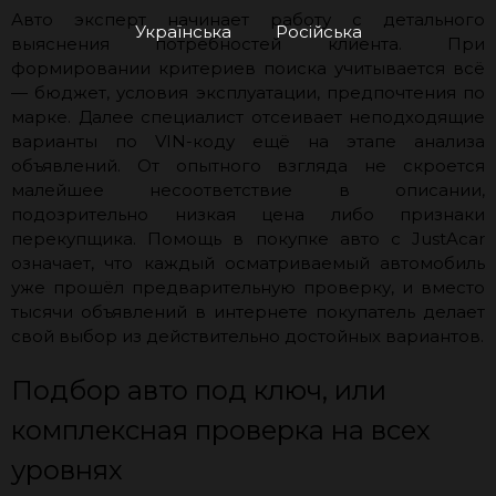
Авто эксперт начинает работу с детального
Українська
Російська
выяснения потребностей клиента. При
формировании критериев поиска учитывается всё
— бюджет, условия эксплуатации, предпочтения по
марке. Далее специалист отсеивает неподходящие
варианты по VIN-коду ещё на этапе анализа
объявлений. От опытного взгляда не скроется
малейшее несоответствие в описании,
подозрительно низкая цена либо признаки
перекупщика. Помощь в покупке авто с JustAcar
означает, что каждый осматриваемый автомобиль
уже прошёл предварительную проверку, и вместо
тысячи объявлений в интернете покупатель делает
свой выбор из действительно достойных вариантов.
Подбор авто под ключ, или
комплексная проверка на всех
уровнях