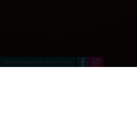
Присоединяйтесь к нам
Главная
Автоэлектрик
АВТОЭЛЕКТРИК КИЕВ.
ДИАГНОСТИКА И РЕМОНТ
ЭЛЕКТРООБОРУДОВАНИЯ