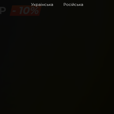
Українська
Російська
АР
- 10%