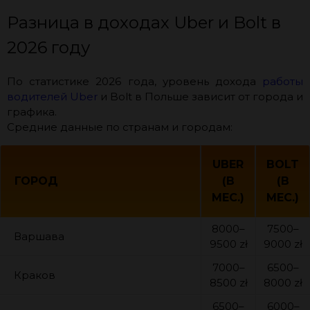
Разница в доходах Uber и Bolt в
2026 году
По статистике 2026 года, уровень дохода
работы
водителей Uber
и Bolt в Польше зависит от города и
графика.
Средние данные по странам и городам:
UBER
BOLT
ГОРОД
(В
(В
МЕС.)
МЕС.)
8000–
7500–
Варшава
9500 zł
9000 zł
7000–
6500–
Краков
8500 zł
8000 zł
6500–
6000–