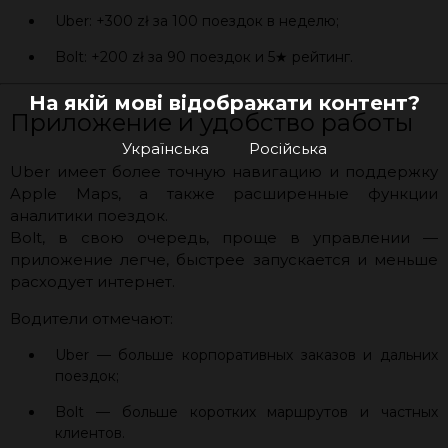
Uber: +300 zł за 100 поездок в неделю;
Bolt: +200 zł за 90 поездок и 5★ рейтинг.
На якій мові відображати контент?
Приложение и удобство работы
Українська
Російська
Uber имеет более точную навигацию и поддержку
Apple Maps, а также расширенные функции
аналитики поездок.
Bolt, в свою очередь, проще в управлении —
приложение легче, быстрее запускается и меньше
расходует интернет.
Водители отмечают:
Uber — больше корпоративных заказов и дальних
поездок;
Bolt — больше коротких маршрутов и частных
клиентов.