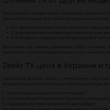
Отличия 7X от других моде
Как уже было указано выше, кроссовер имеет много
автомобилей марки. Вот наиболее ощутимые отличия
001. Другая компоновка салона, абсолютно иная дина
X. Иной кузов и массогабаритные показатели, хуже д
MIX. Модель с совершенно иной философией и нестанд
Кроссовер нет смысла сравнивать с 009, поскольку 
фастбеком и кроссоверами марки, то этот минивэн вы
Zeekr 7X цена в Украине и 
Украинские фанаты марки с нетерпением ждут офиц
независимых дистрибьюторов. Клиенты компании Ncars
Подбор марки, модели и комплектации;
Подписание договора купли-продажи с последующ
Ожидание доставки китайского автомобиля.
На этапе оплаты можно оформить кредит под 0,01% 