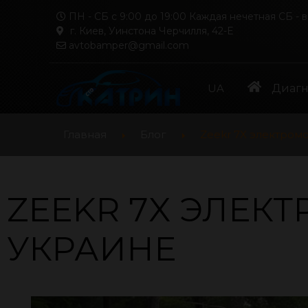
ПН - СБ с 9:00 до 19:00 Каждая нечетная СБ - 
г. Киев, Уинстона Черчилля, 42-Е
avtobamper@gmail.com
UA
Диагн
Главная
Блог
Zeekr 7X электром
ZEEKR 7X ЭЛЕК
УКРАИНЕ