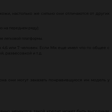
ожи, настолько же сильно они отличаются от других
о на переднем ряду);
зе легковой платформы.
,6 или 7 человек. Если Mix еще имел что-то общее с
, развесовкой и т.д.
ока они могут заказать понравившуюся им модель у
оянно меняются, такой кредит может быть выгодным,