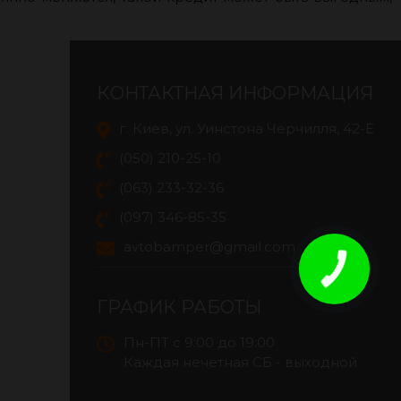
КОНТАКТНАЯ ИНФОРМАЦИЯ
г. Киев, ул. Уинстона Черчилля, 42-E
(050) 210-25-10
(063) 233-32-36
(097) 346-85-35
avtobamper@gmail.com
ГРАФИК РАБОТЫ
Пн-ПТ с 9:00 до 19:00
Каждая нечетная СБ - выходной