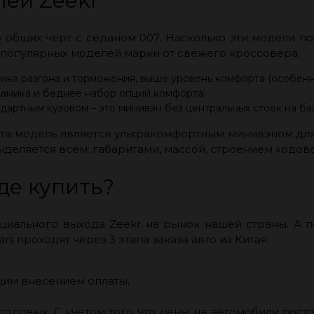
лей Zeekr
 общих черт с седаном 007. Насколько эти модели пох
 популярных моделей марки от свежего кроссовера:
мика разгона и торможения, выше уровень комфорта (особенн
инамика и беднее набор опций комфорта;
артным кузовом – это минивэн без центральных стоек на ба
эта модель является ультракомфортным минивэном для 4
деляется всем: габаритами, массой, строением ходовой
где купить?
иального выхода Zeekr на рынок нашей страны. А п
 проходят через 3 этапа заказа авто из Китая:
им внесением оплаты;
годовых. С учетом того что цены на автомобили пост