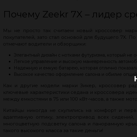
Почему Zeekr 7X – лидер с
Мы не просто так считаем новый кроссовер марк
покупателей, зато стал основой для будущего 7X. По
отмечают водители и обзорщики:
Элегантный дизайн с нотками футуризма, который не 
Легкое управление и высокую маневренность автомоб
Надежную и емкую батарею, которая отлично показала
Высокое качество оформление салона и обилие опций
Как и другие модели марки Зикер, кроссовер рад
ключевые характеристики седана и кроссовера иден
между емкостями в 75 или 100 кВт-часов, а также м
Китайцы никогда не скупились на комфорт и перв
адаптивную оптику, электропривод всех сидений, 
многоцветную подсветку салона и панорамную крышу.
такого высокого класса за такие деньги!