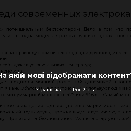
реди современных электрок
и потенциальным бестселлером. Дело в том, что 
 сути, это одна модель в разных кузовах, однако пол
оставляет равнодушным ни пешеходов, ни других водителей;
иля;
 себя даже в условиях низких температур;
 комфорта.
На якій мові відображати контент
ует водителя мощной разгонной динамикой, плавно
тичные. Объяснение простое: они используют одинак
Українська
Російська
оторами суммарной мощность 422 или 646 л.с. Самый 
ичное оснащение, однако детище марки Zeekr смог
кожаный мультируль, премиальную акустическую сис
 При этом на базовый Zeekr 7X цена стартует с $34 