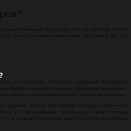
аров?
предшествовавший ей седан 007 не снискал любви
ностью она раскрылась именно как кроссовер. Вот что
?
стью в поворотах и быстрой зарядкой. Интересно,
овые батареи и электромоторы. Выбирать предлагают
мощный вариант кроссовера является полноприводным.
ло удивить. В базе электрокар оснащен матричную
тему с 21 динамиками, трехзонную климат-систему,
тыс. В странах Европы не удастся купить автомобиль