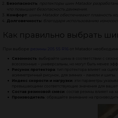
Безопасность
:
протекторы шин Matador разработаны
что повышает безопасность движения.
Комфорт
:
шины Matador обеспечивают плавность ход
Долговечность:
благодаря использованию износост
Как правильно выбрать шин
При выборе
резины 205 55 R16
от Matador необходим
Сезонность
: выбирайте шины в соответствии с сезон
всесезонные – универсальны, но могут быть менее эфф
Рисунок протектора
: тип протектора влияет на сце
асимметричный рисунок, для зимних – ламели и шипы.
Индекс скорости и нагрузки
: эти параметры указы
превышающими соответствующие значения для вашего
Состав резиновой смеси
: состав резины влияет на 
Производитель
: обращайте внимание на производите