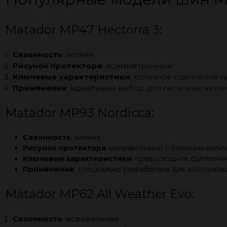
Matador MP47 Hectorra 3:
Сезонность
: летняя
Рисунок протектора
: асимметричный
Ключевые характеристики
: отличное сцепление н
Применение
: идеальный выбор для легковых авто
Matador MP93 Nordicca:
Сезонность
: зимняя
Рисунок протектора
: направленный с большим коли
Ключевые характеристики
: превосходное сцепление
Применение
: специально разработана для эксплуата
Matador MP62 All Weather Evo:
Сезонность
: всесезонная