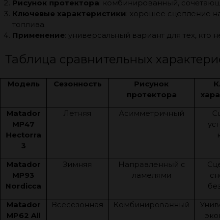
Рисунок протектора
: комбинированный, сочетающ
Ключевые характеристики
: хорошее сцепление н
топлива.
Применение
: универсальный вариант для тех, кто
Таблица сравнительных характери
Модель
Сезонность
Рисунок
К
протектора
хара
Matador
Летняя
Асимметричный
С
MP47
ус
Hectorra
3
Matador
Зимняя
Направленный с
Сц
MP93
ламелями
сн
Nordicca
бе
Matador
Всесезонная
Комбинированный
Унив
MP62 All
эко