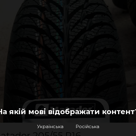
На якій мові відображати контент
Українська
Російська
tador 205/55 R16