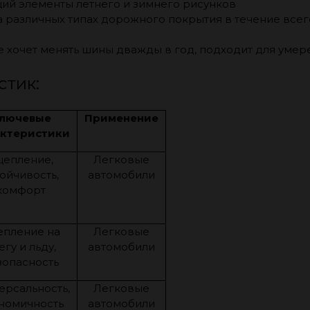
ий элементы летнего и зимнего рисунков
а различных типах дорожного покрытия в течение всег
 не хочет менять шины дважды в год, подходит для умер
стик:
лючевые
Применение
ктеристики
цепление,
Легковые
тойчивость,
автомобили
комфорт
епление на
Легковые
егу и льду,
автомобили
зопасность
ерсальность,
Легковые
номичность
автомобили