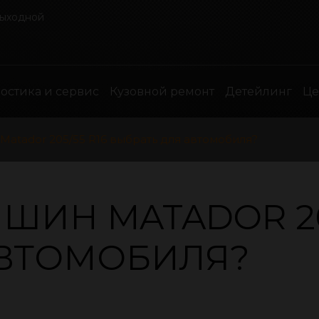
выходной
остика и сервис
Кузовной ремонт
Детейлинг
Ц
Matador 205/55 R16 выбрать для автомобиля?
ШИН MATADOR 205
АВТОМОБИЛЯ?