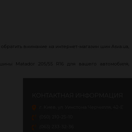
братить внимание на интернет-магазин шин Asva.ua,
ины Matador 205/55 R16 для вашего автомобиля,
КОНТАКТНАЯ ИНФОРМАЦИЯ
г. Киев, ул. Уинстона Черчилля, 42-E
(050) 210-25-10
(063) 233-32-36